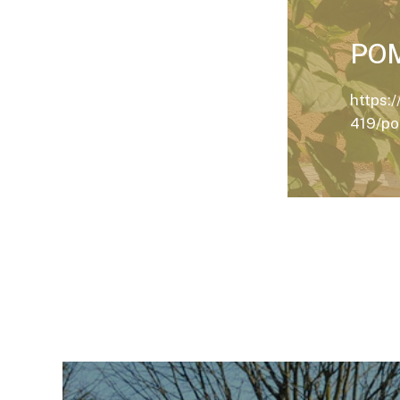
PO
https:
419/po