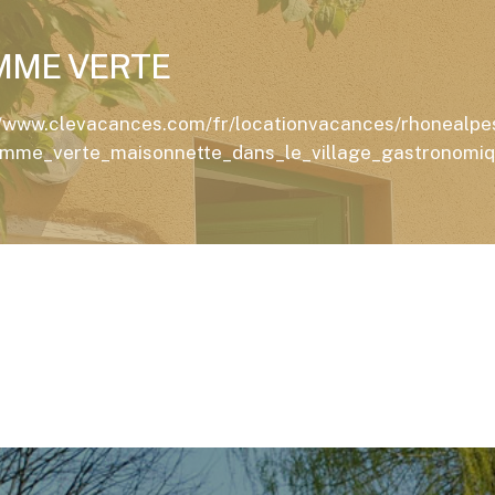
MME VERTE
//www.clevacances.com/fr/locationvacances/rhonealpe
mme_verte_maisonnette_dans_le_village_gastronomiq